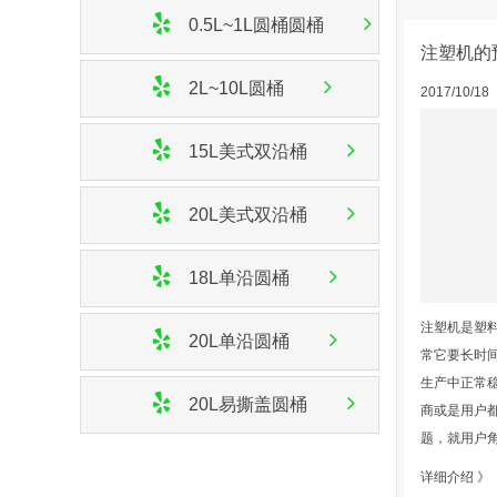
0.5L~1L圆桶圆桶
注塑机的
2L~10L圆桶
2017/10/18
15L美式双沿桶
20L美式双沿桶
18L单沿圆桶
注塑机是塑
20L单沿圆桶
常它要长时
生产中正常
20L易撕盖圆桶
商或是用户
题，就用户角度
详细介绍 》