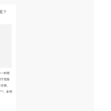
呢？
每一种塑
用于危险
不生锈、
**。多用